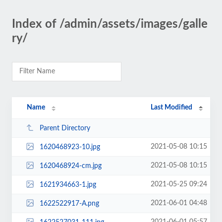
Index of /admin/assets/images/galle
ry/
Name
Last Modified
Parent Directory
2021-05-08 10:15
1620468923-10.jpg
2021-05-08 10:15
1620468924-cm.jpg
2021-05-25 09:24
1621934663-1.jpg
2021-06-01 04:48
1622522917-A.png