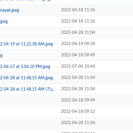
2022-04-18 11:26
nayak.jpeg
2022-04-18 11:26
jpeg
2022-04-28 11:04
2022-04-19 09:34
04-19 at 11.22.38 AM.jpeg
2022-04-18 09:49
g
2022-07-06 10:44
06-27 at 5.06.10 PM.jpeg
2022-04-28 11:04
04-28 at 11.48.15 AM.jpeg
2022-04-28 11:04
-28 at 11.48.15 AM (7).jpeg
2022-04-18 09:49
2022-04-18 09:52
2022-04-28 11:04