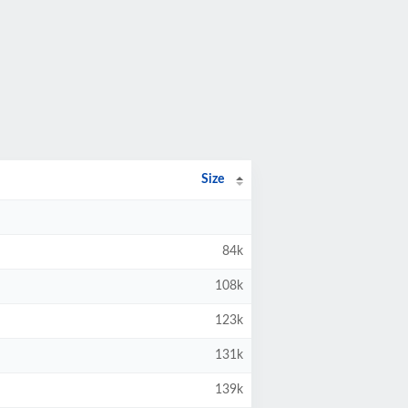
Size
84k
108k
123k
131k
139k