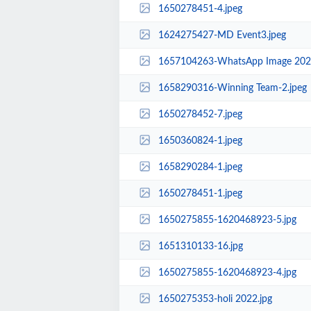
1650278451-4.jpeg
1624275427-MD Event3.jpeg
1657104263-WhatsApp Image 2022-
1658290316-Winning Team-2.jpeg
1650278452-7.jpeg
1650360824-1.jpeg
1658290284-1.jpeg
1650278451-1.jpeg
1650275855-1620468923-5.jpg
1651310133-16.jpg
1650275855-1620468923-4.jpg
1650275353-holi 2022.jpg