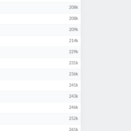
208k
208k
209k
214k
229k
231k
236k
241k
243k
246k
252k
261k