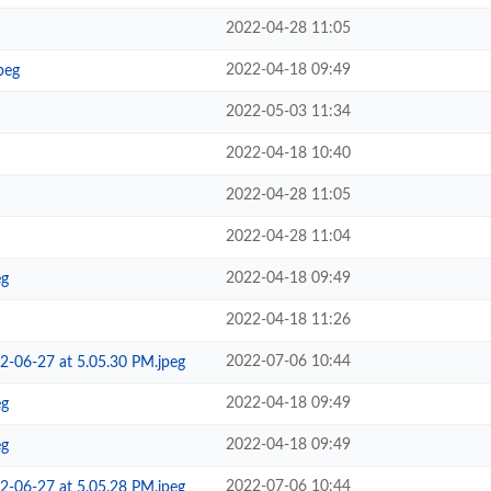
2022-04-28 11:05
2022-04-18 09:49
peg
2022-05-03 11:34
2022-04-18 10:40
2022-04-28 11:05
2022-04-28 11:04
2022-04-18 09:49
g
2022-04-18 11:26
2022-07-06 10:44
06-27 at 5.05.30 PM.jpeg
2022-04-18 09:49
g
2022-04-18 09:49
g
2022-07-06 10:44
06-27 at 5.05.28 PM.jpeg