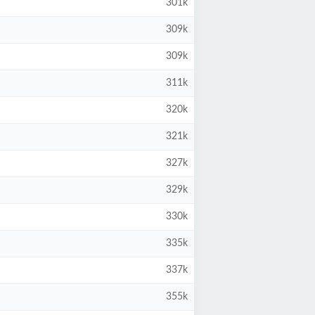
301k
309k
309k
311k
320k
321k
327k
329k
330k
335k
337k
355k