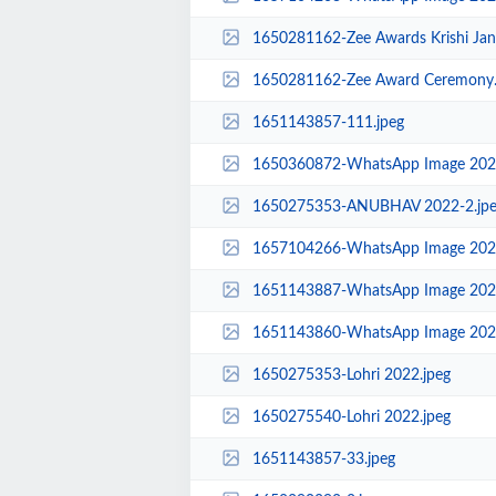
1650281162-Zee Awards Krishi Jan
1650281162-Zee Award Ceremony.
1651143857-111.jpeg
1650360872-WhatsApp Image 2022-
1650275353-ANUBHAV 2022-2.jpe
1657104266-WhatsApp Image 2022-
1651143887-WhatsApp Image 2022-
1651143860-WhatsApp Image 2022-04
1650275353-Lohri 2022.jpeg
1650275540-Lohri 2022.jpeg
1651143857-33.jpeg