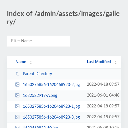
Index of /admin/assets/images/galle
ry/
Name
Last Modified
Parent Directory
2022-04-18 09:57
1650275856-1620468923-2.jpg
2021-06-01 04:48
1622522917-A.png
2022-04-18 09:57
1650275856-1620468923-1.jpg
2022-04-18 09:57
1650275856-1620468923-3.jpg